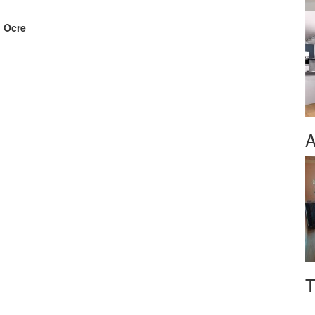
, Ocre
A
T