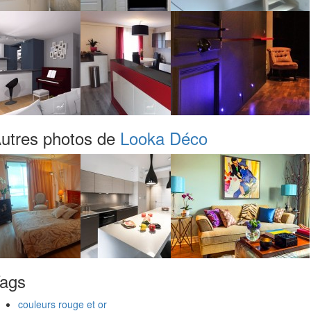
utres photos de
Looka Déco
ags
couleurs rouge et or