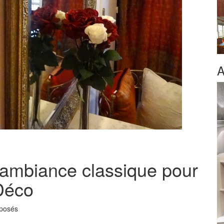
A
 ambiance classique pour
 Déco
rposés