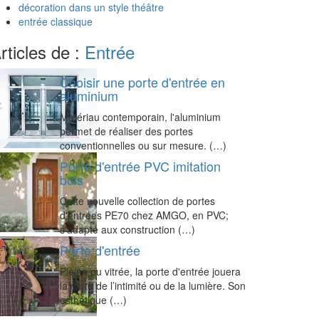
décoration dans un style théâtre
entrée classique
rticles de :
Entrée
Choisir une porte d'entrée en
aluminium
Matériau contemporain, l'aluminium
permet de réaliser des portes
conventionnelles ou sur mesure. (…)
Porte d'entrée PVC imitation
bois
Cette nouvelle collection de portes
d'entrées PE70 chez AMGO, en PVC;
s'adapte aux construction (…)
Porte d'entrée
Pleine ou vitrée, la porte d'entrée jouera
la carte de l’intimité ou de la lumière. Son
esthétique (…)