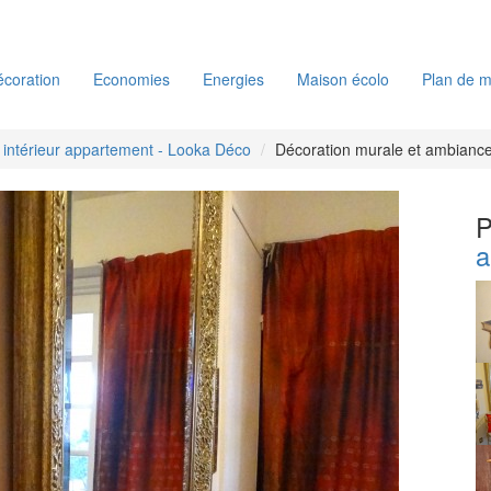
coration
Economies
Energies
Maison écolo
Plan de m
 intérieur appartement - Looka Déco
Décoration murale et ambiance
P
a