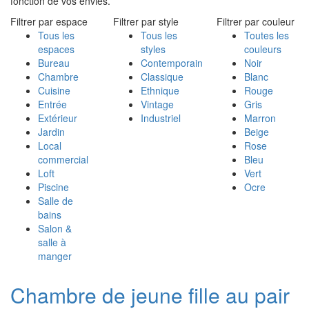
fonction de vos envies.
Filtrer par espace
Filtrer par style
Filtrer par couleur
Tous les
Tous les
Toutes les
espaces
styles
couleurs
Bureau
Contemporain
Noir
Chambre
Classique
Blanc
Cuisine
Ethnique
Rouge
Entrée
Vintage
Gris
Extérieur
Industriel
Marron
Jardin
Beige
Local
Rose
commercial
Bleu
Loft
Vert
Piscine
Ocre
Salle de
bains
Salon &
salle à
manger
Chambre de jeune fille au pair