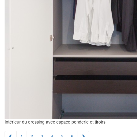
Intérieur du dressing avec espace penderie et tiroirs
1
2
3
4
5
6