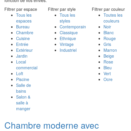
fonction de vos envies.
Filtrer par espace
Filtrer par style
Filtrer par couleur
Tous les
Tous les
Toutes les
espaces
styles
couleurs
Bureau
Contemporain
Noir
Chambre
Classique
Blanc
Cuisine
Ethnique
Rouge
Entrée
Vintage
Gris
Extérieur
Industriel
Marron
Jardin
Beige
Local
Rose
commercial
Bleu
Loft
Vert
Piscine
Ocre
Salle de
bains
Salon &
salle à
manger
Chambre moderne avec