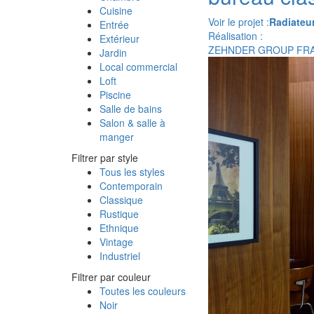
Cuisine
Voir le projet :
Radiateur
Entrée
Réalisation :
Extérieur
ZEHNDER GROUP FR
Jardin
Local commercial
Loft
Piscine
Salle de bains
Salon & salle à
manger
Filtrer par style
Tous les styles
Contemporain
Classique
Rustique
Ethnique
Vintage
Industriel
Filtrer par couleur
Toutes les couleurs
Noir