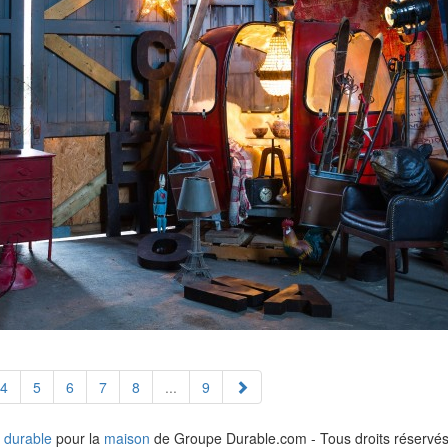
4
5
6
7
8
...
9
 durable
pour la
maison
de Groupe Durable.com - Tous droits réservés