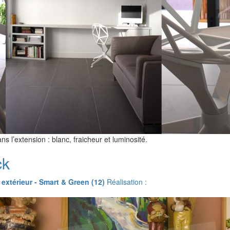
ns l’extension : blanc, fraicheur et luminosité.
ck
 extérieur - Smart & Green (12)
Réalisation :