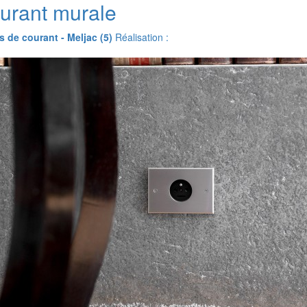
ourant murale
s de courant - Meljac (5)
Réalisation :