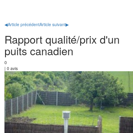
Toggl
naviga
◀
Article précédent
Article suivant
▶
Rapport qualité/prix d'un
puits canadien
0
|
0
avis