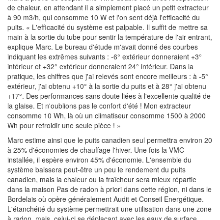
de chaleur, en attendant il a simplement placé un petit extracteur
à 90 m3/h, qui consomme 10 W et l'on sent déjà l'efficacité du
puits. « L'efficacité du système est palpable. Il suffit de mettre sa
main à la sortie du tube pour sentir la température de l'air entrant,
explique Marc. Le bureau d'étude m'avait donné des courbes
indiquant les extrêmes suivants : -6° extérieur donneraient +3°
intérieur et +32° extérieur donneraient 24° intérieur. Dans la
pratique, les chiffres que j'ai relevés sont encore meilleurs : à -5°
extérieur, j'ai obtenu +10° à la sortie du puits et à 28° j'ai obtenu
+17°. Des performances sans doute liées à l'excellente qualité de
la glaise. Et n'oublions pas le confort d'été ! Mon extracteur
consomme 10 Wh, là où un climatiseur consomme 1500 à 2000
Wh pour refroidir une seule pièce ! »
Marc estime ainsi que le puits canadien seul permettra environ 20
à 25% d'économies de chauffage l'hiver. Une fois la VMC
installée, il espère environ 45% d'économie. L'ensemble du
système baissera peut-être un peu le rendement du puits
canadien, mais la chaleur ou la fraîcheur sera mieux répartie
dans la maison Pas de radon à priori dans cette région, ni dans le
Bordelais où opère généralement Audit et Conseil Energétique.
L'étanchéité du système permettrait une utilisation dans une zone
à radon, mais, celui-ci se déplaçant avec les eaux de surface,