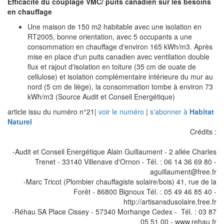
Efficacité du couplage VMC/ puits canadien sur les besoins
en chauffage
Une maison de 150 m2 habitable avec une isolation en
RT2005, bonne orientation, avec 5 occupants a une
consommation en chauffage d'environ 165 kWh/m3. Après
mise en place d'un puits canadien avec ventilation double
flux et rajout d'isolation en toiture (35 cm de ouate de
cellulose) et isolation complémentaire intérieure du mur au
nord (5 cm de liège), la consommation tombe à environ 73
kWh/m3 (Source Audit et Conseil Energétique)
article issu du numéro n°21
|
voir le numéro
|
s'abonner à
Habitat
Naturel
Crédits :
-Audit et Conseil Energétique Alain Guillaument - 2 allée Charles
Trenet - 33140 Villenave d'Ornon - Tél. : 06 14 36 69 80 -
aguillaument@free.fr
-Marc Tricot (Plombier chauffagiste solaire/bois) 41, rue de la
Forêt - 86800 Bignoux Tél. : 05 49 46 85 40 -
http://artisansdusolaire.free.fr
-Réhau SA Place Cissey - 57340 Morhange Cedex - Tél. : 03 87
05 51 00 - www.rehau.fr