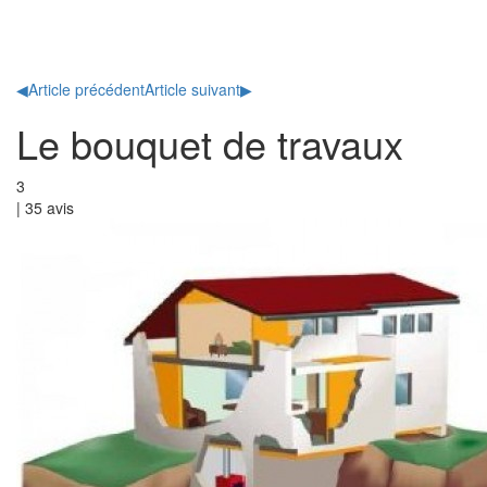
Toggl
naviga
◀
Article précédent
Article suivant
▶
Le bouquet de travaux
3
|
35
avis