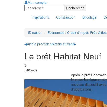
Mon compte
Inspirations
Construction
Bricolage
Dé
IDmaison
Economies : Crédit d'impôt, Prêt, Aide
◀
Article précédent
Article suivant
▶
Le prêt Habitat Neuf
3
|
40
avis
Après le prêt Rénovation
financer les équipement
nouveau dispositif avec 
d'applications.