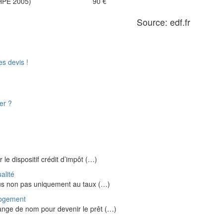
THPE 2005)
90 €
Source: edf.fr
s devis !
er ?
 le dispositif crédit d’impôt (…)
alité
ous non pas uniquement au taux (…)
Logement
ange de nom pour devenir le prêt (…)