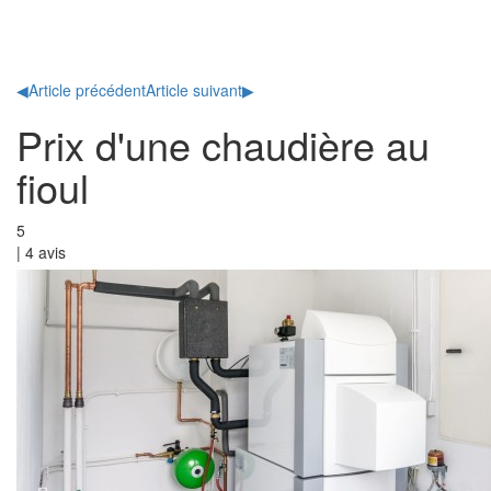
Toggl
naviga
◀
Article précédent
Article suivant
▶
Prix d'une chaudière au
fioul
5
|
4
avis