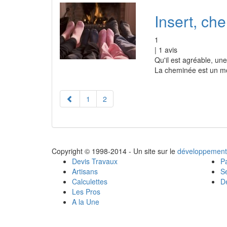
Insert, ch
1
|
1
avis
Qu'il est agréable, une
La cheminée est un mo
1
2
Copyright © 1998-2014 - Un site sur le
développement
Devis Travaux
Pa
Artisans
Se
Calculettes
Dé
Les Pros
A la Une