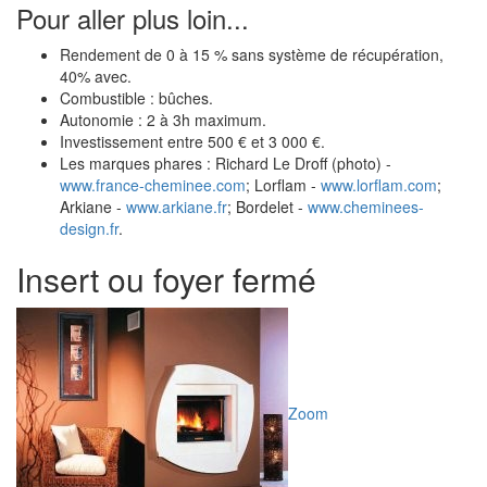
Pour aller plus loin...
Rendement de 0 à 15 % sans système de récupération,
40% avec.
Combustible : bûches.
Autonomie : 2 à 3h maximum.
Investissement entre 500 € et 3 000 €.
Les marques phares : Richard Le Droff (photo) -
www.france-cheminee.com
; Lorflam -
www.lorflam.com
;
Arkiane -
www.arkiane.fr
; Bordelet -
www.cheminees-
design.fr
.
Insert ou foyer fermé
Zoom