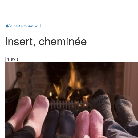
Toggl
naviga
◀
Article précédent
Insert, cheminée
1
|
1
avis