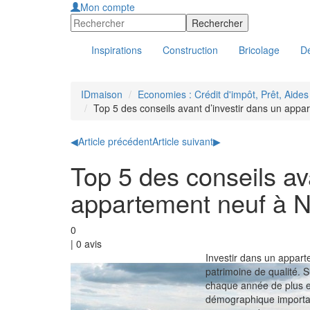
Mon compte
Inspirations
Construction
Bricolage
Dé
IDmaison
Economies : Crédit d'impôt, Prêt, Aide
Top 5 des conseils avant d’investir dans un app
◀
Article précédent
Article suivant
▶
Top 5 des conseils av
appartement neuf à 
0
|
0
avis
Investir dans un appart
patrimoine de qualité. 
chaque année de plus e
démographique important