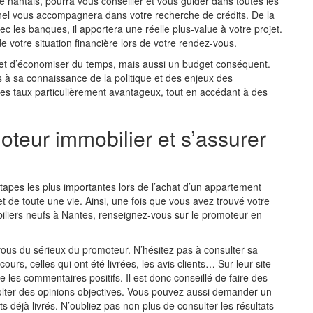
é nantais, pourra vous conseiller et vous guider dans toutes les
nel vous accompagnera dans votre recherche de crédits. De la
c les banques, il apportera une réelle plus-value à votre projet.
de votre situation financière lors de votre rendez-vous.
rmet d’économiser du temps, mais aussi un budget conséquent.
 à sa connaissance de la politique et des enjeux des
des taux particulièrement avantageux, tout en accédant à des
oteur immobilier et s’assurer
apes les plus importantes lors de l’
achat d’un appartement
et de toute une vie. Ainsi, une fois que vous avez trouvé votre
iers neufs à Nantes, renseignez-vous sur le promoteur en
vous du sérieux du promoteur. N’hésitez pas à consulter sa
ours, celles qui ont été livrées, les avis clients… Sur leur site
 les commentaires positifs. Il est donc conseillé de faire des
lter des opinions objectives. Vous pouvez aussi demander un
 déjà livrés. N’oubliez pas non plus de consulter les résultats