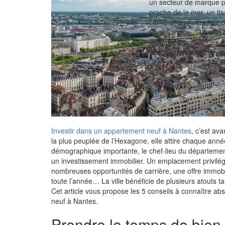
un secteur de marque p
proche de la mer, un t
carrière, une offre immo
toute l’année… La ville 
les jeunes actifs et les
absolument avant de se 
Investir dans un appartement neuf à Nantes
, c’est av
la plus peuplée de l’Hexagone, elle attire chaque anné
démographique importante, le chef-lieu du département
un investissement immobilier. Un emplacement privilé
nombreuses opportunités de carrière, une offre immobil
toute l’année… La ville bénéficie de plusieurs atouts tan
Cet article vous propose les 5 conseils à connaître a
neuf à Nantes
.
Prendre le temps de bien r