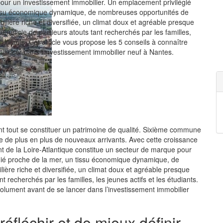
our un investissement immobilier. Un emplacement privilégié
issu économique dynamique, de nombreuses opportunités de
bilière riche et diversifiée, un climat doux et agréable presque
bénéficie de plusieurs atouts tant recherchés par les familles,
 étudiants. Cet article vous propose les 5 conseils à connaître
lancer dans l’investissement immobilier neuf à Nantes.
ant tout se constituer un patrimoine de qualité. Sixième commune
e de plus en plus de nouveaux arrivants. Avec cette croissance
 de la Loire-Atlantique constitue un secteur de marque pour
gié proche de la mer, un tissu économique dynamique, de
ière riche et diversifiée, un climat doux et agréable presque
t recherchés par les familles, les jeunes actifs et les étudiants.
bsolument avant de se lancer dans l’investissement
immobilier
éfléchir et de mieux définir