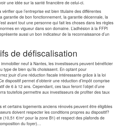
ir une idée sur la santé financière de celui-ci.
rifier que l’entreprise est bien titulaire des différentes
a garantie de bon fonctionnement, la garantie décennale, la
t avant tout une personne qui fait les choses dans les règles
 les normes en vigueur dans son domaine. L’adhésion à la FFPI
eprésente aussi un bon indicateur de la reconnaissance d’un
ifs de défiscalisation
 immobilier neuf à Nantes, les investisseurs peuvent bénéficier
 du type de bien qu’ils choisissent. En optant pour
rez jouir d’une réduction fiscale intéressante grâce à la loi
 Ce dispositif permet d’obtenir une réduction d’impôt comprise
if de 6 à 12 ans. Cependant, ces taux feront l’objet d’une
urra toutefois permettre aux investisseurs de profiter des taux
fs et certains logements anciens rénovés peuvent être éligibles
isseurs doivent respecter les conditions propres au dispositif?
e (10,51 €/m² pour la zone B1) et respect des plafonds de
 composition du foyer)…