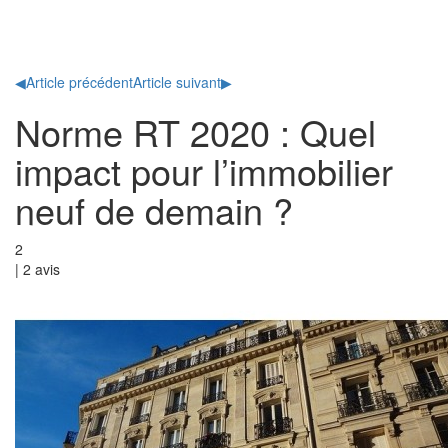
Toggl
naviga
◀
Article précédent
Article suivant
▶
Norme RT 2020 : Quel
impact pour l’immobilier
neuf de demain ?
2
|
2
avis