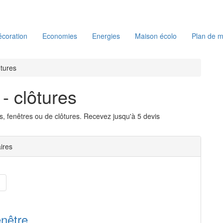
coration
Economies
Energies
Maison écolo
Plan de m
ôtures
 - clôtures
s, fenêtres ou de clôtures. Recevez jusqu'à 5 devis
aires
enêtre