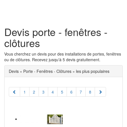
Toggl
naviga
Devis porte - fenêtres -
clôtures
Vous cherchez un devis pour des installations de portes, fenêtres
ou de clôtures. Recevez jusqu'à 5 devis gratuitement.
Devis « Porte - Fenêtres - Clôtures » les plus populaires
1
2
3
4
5
6
7
8