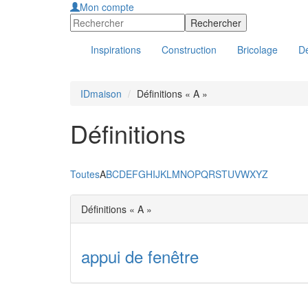
Mon compte
Inspirations
Construction
Bricolage
Dé
IDmaison
Définitions « A »
Définitions
Toutes
A
B
C
D
E
F
G
H
I
J
K
L
M
N
O
P
Q
R
S
T
U
V
W
X
Y
Z
Définitions « A »
appui de fenêtre