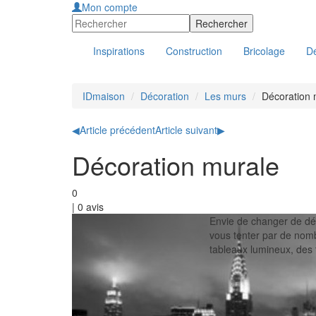
Mon compte
Inspirations
Construction
Bricolage
Dé
IDmaison
Décoration
Les murs
Décoration 
◀
Article précédent
Article suivant
▶
Décoration murale
0
|
0
avis
Envie de changer de déc
vous tenter par de nom
tableaux lumineux, des 