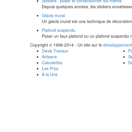
Stickers : poser et confectionner soi-même
Depuis quelques années, les stickers envahissent
Glacis mural
Un glacis mural est une technique de décoration
Plafond suspendu
Poser un faux plafond ou un plafond suspendu n'e
Copyright © 1998-2014 - Un site sur le
développement
Devis Travaux
Pa
Artisans
Se
Calculettes
Dé
Les Pros
A la Une