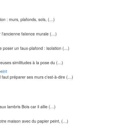
on : murs, plafonds, sols, (…)
er l'ancienne faïence murale (…)
e poser un faux-plafond : isolation (…)
euses similitudes à la pose du (…)
eint
l faut préparer ses murs c'est-à-dire (…)
ux lambris Bois car il allie (…)
otre maison avec du papier peint, (…)