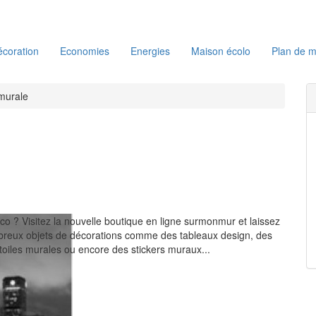
coration
Economies
Energies
Maison écolo
Plan de m
murale
o ? Visitez la nouvelle boutique en ligne surmonmur et laissez
breux objets de décorations comme des tableaux design, des
toiles murales ou encore des stickers muraux...