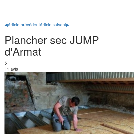
Toggl
naviga
◀
Article précédent
Article suivant
▶
Plancher sec JUMP
d'Armat
5
|
1
avis