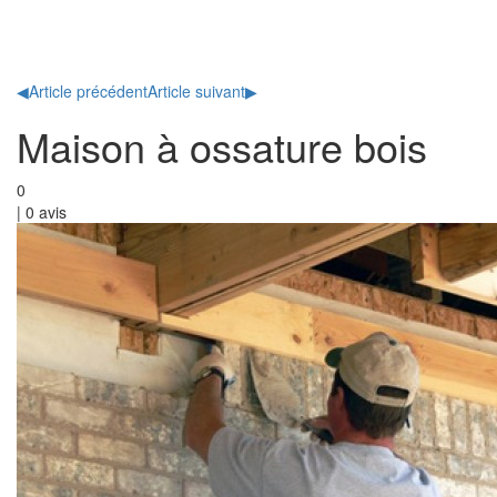
Toggl
naviga
◀
Article précédent
Article suivant
▶
Maison à ossature bois
0
|
0
avis