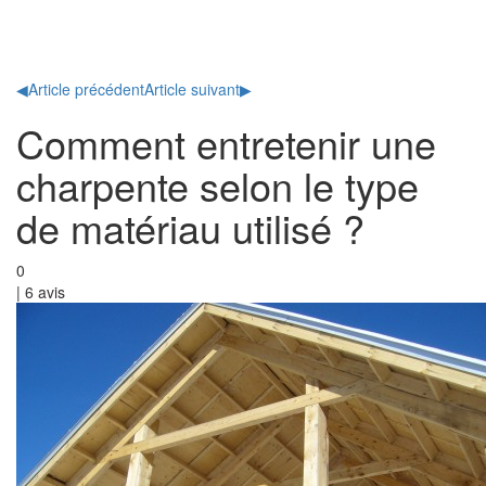
Toggl
naviga
◀
Article précédent
Article suivant
▶
Comment entretenir une
charpente selon le type
de matériau utilisé ?
0
|
6
avis