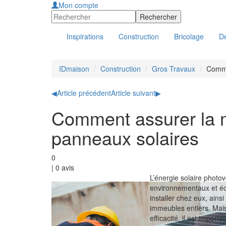
Mon compte
Inspirations
Construction
Bricolage
Dé
IDmaison
Construction
Gros Travaux
Comme
◀
Article précédent
Article suivant
▶
Comment assurer la 
panneaux solaires
0
|
0
avis
L’énergie solaire photo
environnementaux et éc
installer chez eux, ains
immeubles entiers. Mais 
efficacité, il est import