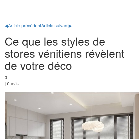
Toggl
naviga
◀
Article précédent
Article suivant
▶
Ce que les styles de
stores vénitiens révèlent
de votre déco
0
|
0
avis