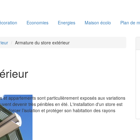
coration
Economies
Energies
Maison écolo
Plan de m
rieur
Armature du store extérieur
érieur
et appartements sont particulièrement exposés aux variations
vent devenir très pénibles en été. L'installation d'un store est
 renforcer l’isolation et protéger son habitation des rayons