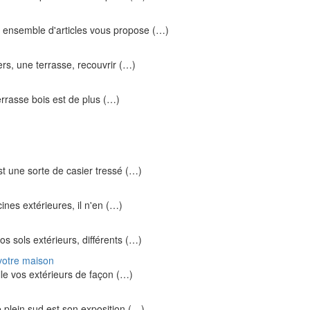
t ensemble d'articles vous propose (…)
iers, une terrasse, recouvrir (…)
terrasse bois est de plus (…)
st une sorte de casier tressé (…)
ines extérieures, il n'en (…)
vos sols extérieurs, différents (…)
votre maison
lle vos extérieurs de façon (…)
e plein sud est son exposition (…)