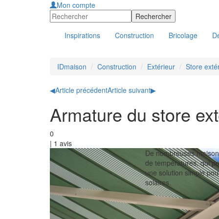
Mon compte
Inspirations
Construction
Bricolage
Dé
IDmaison
Construction
Extérieur
Store exté
◀
Article précédent
Article suivant
▶
Armature du store ext
0
|
1
avis
De nombreuses maisons 
de températures, qui peu
une solution simple pour
solaires.