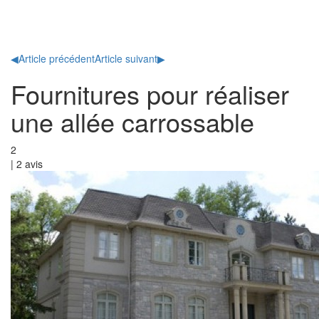
Toggl
naviga
◀
Article précédent
Article suivant
▶
Fournitures pour réaliser
une allée carrossable
2
|
2
avis