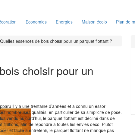
coration
Economies
Energies
Maison écolo
Plan de m
Quelles essences de bois choisir pour un parquet flottant ?
ois choisir pour un
apparu il y a une trentaine d’années et a connu un essor
ses nombreuses qualités, en particulier de sa simplicité de pose.
us vendu aujourd’hui, le parquet flottant est décliné dans de
finitions, afin de répondre à toutes les envies déco. Plutôt
ser et facile à entretenir, le parquet flottant ne manque pas