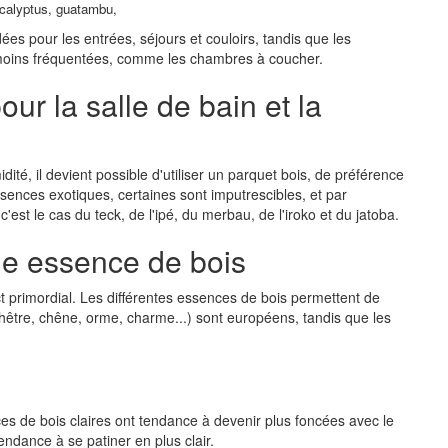
ucalyptus, guatambu,
es pour les entrées, séjours et couloirs, tandis que les
 moins fréquentées, comme les chambres à coucher.
r la salle de bain et la
dité, il devient possible d'utiliser un parquet bois, de préférence
essences exotiques, certaines sont imputrescibles, et par
t le cas du teck, de l'ipé, du merbau, de l'iroko et du jatoba.
ue essence de bois
ct primordial. Les différentes essences de bois permettent de
, hêtre, chêne, orme, charme...) sont européens, tandis que les
es de bois claires ont tendance à devenir plus foncées avec le
endance à se patiner en plus clair.