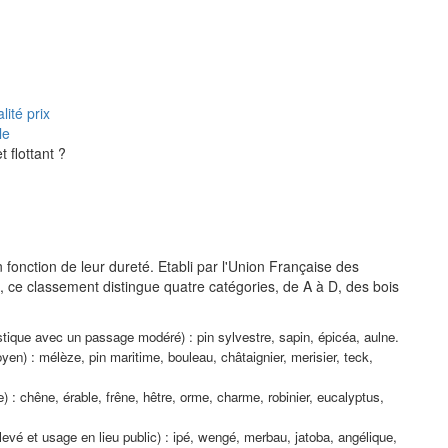
lité prix
le
 flottant ?
n fonction de leur dureté. Etabli par l'Union Française des
 ce classement distingue quatre catégories, de A à D, des bois
ique avec un passage modéré) : pin sylvestre, sapin, épicéa, aulne.
) : mélèze, pin maritime, bouleau, châtaignier, merisier, teck,
: chêne, érable, frêne, hêtre, orme, charme, robinier, eucalyptus,
evé et usage en lieu public) : ipé, wengé, merbau, jatoba, angélique,