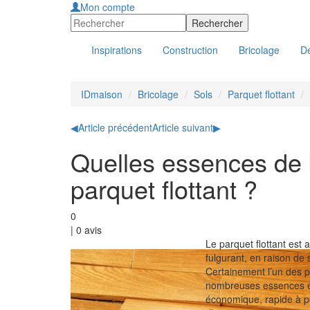
Mon compte
Inspirations
Construction
Bricolage
Dé
IDmaison
Bricolage
Sols
Parquet flottant
◀
Article précédent
Article suivant
▶
Quelles essences de b
parquet flottant ?
0
|
0
avis
Le parquet flottant est 
fulgurant, en raison de 
Certainement l’un des pl
nombreuses essences et 
économique, rapide à po