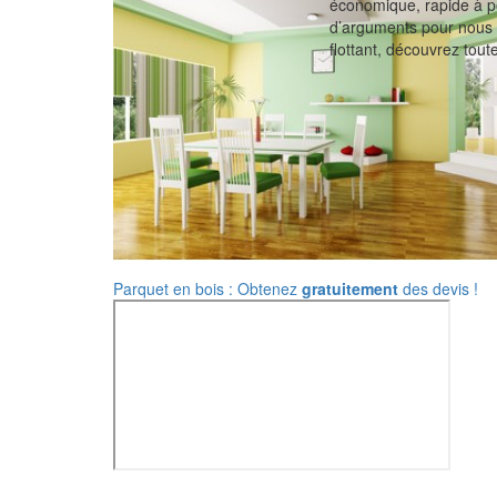
économique, rapide à po
d’arguments pour nous s
flottant, découvrez toute
Parquet en bois : Obtenez
gratuitement
des devis !