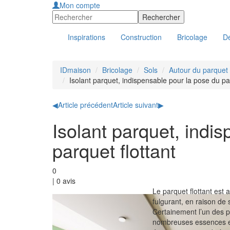
Mon compte
Inspirations
Construction
Bricolage
Dé
IDmaison
Bricolage
Sols
Autour du parquet f
Isolant parquet, indispensable pour la pose du par
◀
Article précédent
Article suivant
▶
Isolant parquet, indi
parquet flottant
0
|
0
avis
Le parquet flottant est 
fulgurant, en raison de 
Certainement l’un des pl
nombreuses essences et 