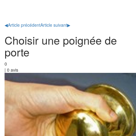
Toggl
naviga
◀
Article précédent
Article suivant
▶
Choisir une poignée de
porte
0
|
0
avis