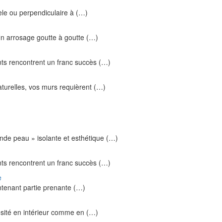
lèle ou perpendiculaire à (…)
 Un arrosage goutte à goutte (…)
ts rencontrent un franc succès (…)
naturelles, vos murs requièrent (…)
nde peau » isolante et esthétique (…)
ts rencontrent un franc succès (…)
e
aintenant partie prenante (…)
nosité en intérieur comme en (…)