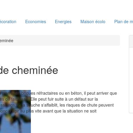
coration
Economies
Energies
Maison écolo
Plan de m
heminée
de cheminée
pierre, en briques réfractaires ou en béton, il peut arriver que
s de faiblesse. Elle peut fuir suite à un défaut sur la
ashings. Si la souche s'affaiblit, les risques de chute peuvent
donc d'agir au plus vite avant que la situation ne soit