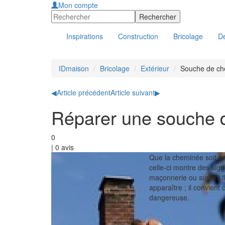
Mon compte
Inspirations
Construction
Bricolage
Dé
IDmaison
Bricolage
Extérieur
Souche de c
◀
Article précédent
Article suivant
▶
Réparer une souche 
0
|
0
avis
Que la cheminée soit en 
celle-ci montre des signe
maçonnerie ou sur les fl
apparaître ; il convient 
dangereuse.