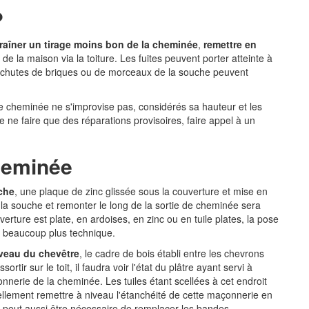
?
raîner un tirage moins bon de la cheminée
,
remettre en
 de la maison via la toiture. Les fuites peuvent porter atteinte à
les chutes de briques ou de morceaux de la souche peuvent
e cheminée ne s'improvise pas, considérés sa hauteur et les
 ne faire que des réparations provisoires, faire appel à un
heminée
uche
, une plaque de zinc glissée sous la couverture et mise en
la souche et remonter le long de la sortie de cheminée sera
erture est plate, en ardoises, en zinc ou en tuile plates, la pose
on beaucoup plus technique.
veau du chevêtre
, le cadre de bois établi entre les chevrons
ir sur le toit, il faudra voir l'état du plâtre ayant servi à
onnerie de la cheminée. Les tuiles étant scellées à cet endroit
ellement remettre à niveau l'étanchéité de cette maçonnerie en
 Il peut aussi être nécessaire de remplacer les bandes