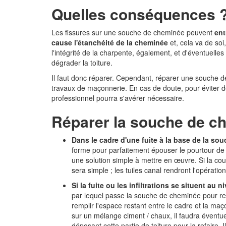
Quelles conséquences 
Les fissures sur une souche de cheminée peuvent
ent
cause l'étanchéité de la cheminée
et, cela va de soi,
l'intégrité de la charpente, également, et d'éventuel
dégrader la toiture.
Il faut donc réparer. Cependant, réparer une souche d
travaux de maçonnerie. En cas de doute, pour éviter de
professionnel pourra s'avérer nécessaire.
Réparer la souche de c
Dans le cadre d'une
fuite à la base de la so
forme pour parfaitement épouser le pourtour de 
une solution simple à mettre en œuvre. Si la couv
sera simple ; les tuiles canal rendront l'opérati
Si la fuite ou les infiltrations se situent
au ni
par lequel passe la souche de cheminée pour ressort
remplir l'espace restant entre le cadre et la maç
sur un mélange ciment / chaux, il faudra éventu
déposant cette partie de toiture pour la refaire.