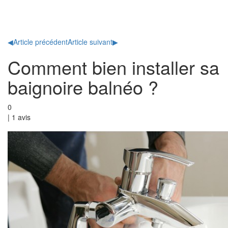
Toggl
naviga
◀
Article précédent
Article suivant
▶
Comment bien installer sa
baignoire balnéo ?
0
|
1
avis