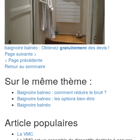
baignoire balnéo : Obtenez
gratuitement
des devis !
Page suivante >
< Page précédente
Retour au sommaire
Sur le même thème :
Baignoire balneo : comment réduire le bruit ?
Baignoire balneo : les options bien-être
Baignoire balnéo
Article populaires
La VMC