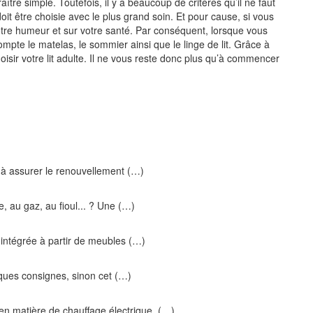
ître simple. Toutefois, il y a beaucoup de critères qu’il ne faut
doit être choisie avec le plus grand soin. Et pour cause, si vous
tre humeur et sur votre santé. Par conséquent, lorsque vous
ompte le matelas, le sommier ainsi que le linge de lit. Grâce à
ir votre lit adulte. Il ne vous reste donc plus qu’à commencer
 à assurer le renouvellement (…)
, au gaz, au fioul... ? Une (…)
ne intégrée à partir de meubles (…)
elques consignes, sinon cet (…)
 en matière de chauffage électrique, (…)