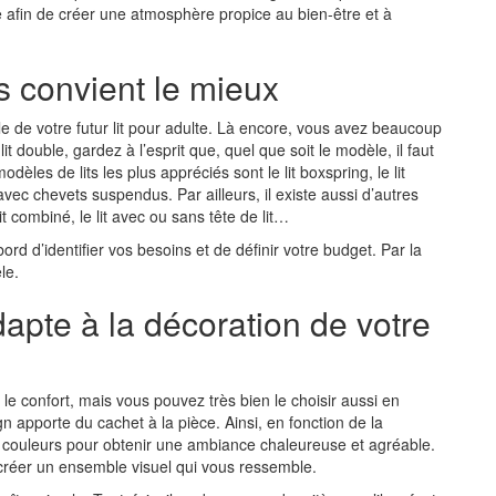
ce afin de créer une atmosphère propice au bien-être et à
s convient le mieux
 de votre futur lit pour adulte. Là encore, vous avez beaucoup
t double, gardez à l’esprit que, quel que soit le modèle, il faut
dèles de lits les plus appréciés sont le lit boxspring, le lit
t avec chevets suspendus. Par ailleurs, il existe aussi d’autres
it combiné, le lit avec ou sans tête de lit…
rd d’identifier vos besoins et de définir votre budget. Par la
le.
dapte à la décoration de votre
le confort, mais vous pouvez très bien le choisir aussi en
gn apporte du cachet à la pièce. Ainsi, en fonction de la
s couleurs pour obtenir une ambiance chaleureuse et agréable.
r créer un ensemble visuel qui vous ressemble.