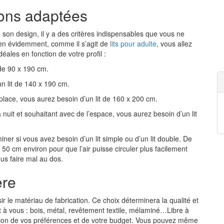
ions adaptées
e son design, il y a des critères indispensables que vous ne
Bien évidemment, comme il s’agit de
lits pour adulte
, vous allez
déales en fonction de votre profil :
de 90 x 190 cm.
 lit de 140 x 190 cm.
ce, vous aurez besoin d’un lit de 160 x 200 cm.
t et souhaitant avec de l’espace, vous aurez besoin d’un lit
r si vous avez besoin d’un lit simple ou d’un lit double. De
de 50 cm environ pour que l’air puisse circuler plus facilement
ous faire mal au dos.
ère
ir le matériau de fabrication. Ce choix déterminera la qualité et
rent à vous : bois, métal, revêtement textile, mélaminé…Libre à
ction de vos préférences et de votre budget. Vous pouvez même