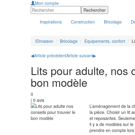
Mon compte
Inspirations
Construction
Bricolage
Dé
IDmaison
Bricolage
Equipements, confort
L
◀
Article précédent
Article suivant
▶
Lits pour adulte, nos 
bon modèle
0
|
0
avis
L’aménagement de la cha
la pièce. Choisir un lit
et reposantes. Seulement
il y a de modèles sur le
prendre en compte lors 