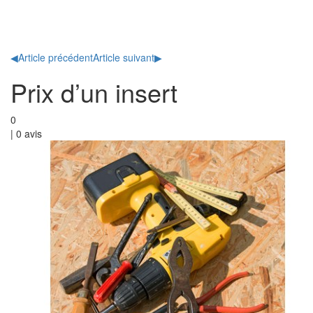
Toggl
naviga
◀
Article précédent
Article suivant
▶
Prix d’un insert
0
|
0
avis