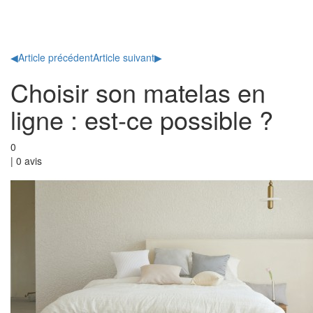
Toggl
naviga
◀
Article précédent
Article suivant
▶
Choisir son matelas en
ligne : est-ce possible ?
0
|
0
avis