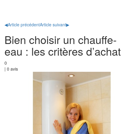
Toggl
naviga
◀
Article précédent
Article suivant
▶
Bien choisir un chauffe-
eau : les critères d’achat
0
|
0
avis