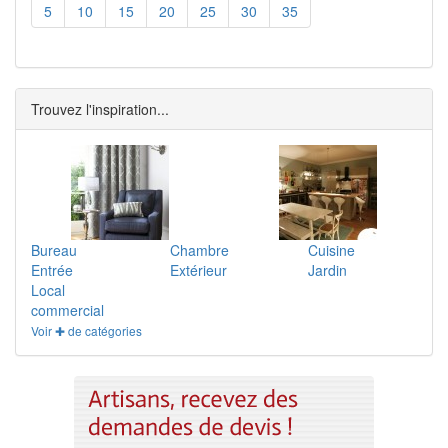
5
10
15
20
25
30
35
Trouvez l'inspiration...
Bureau
Chambre
Cuisine
Entrée
Extérieur
Jardin
Local
commercial
Voir ✚ de catégories