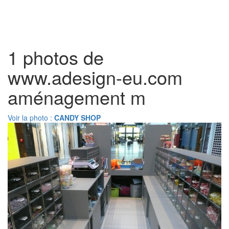
Toggl
naviga
1 photos de
www.adesign-eu.com
aménagement m
Voir la photo :
CANDY SHOP