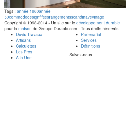
Tags :
année 1960
année
50
commode
design
fifties
rangements
scandinave
vinage
Copyright © 1998-2014 - Un site sur le
développement durable
pour la
maison
de Groupe Durable.com - Tous droits réservés.
Devis Travaux
Partenariat
Artisans
Services
Calculettes
Définitions
Les Pros
Suivez-nous
A la Une