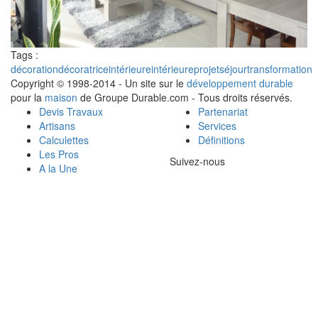
Tags :
décoration
décoratrice
intérieure
intérieure
projet
séjour
transformation
Copyright © 1998-2014 - Un site sur le
développement durable
pour la
maison
de Groupe Durable.com - Tous droits réservés.
Devis Travaux
Partenariat
Artisans
Services
Calculettes
Définitions
Les Pros
Suivez-nous
A la Une