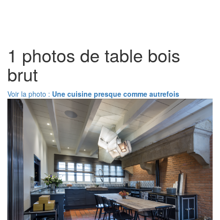
Toggl
naviga
1 photos de table bois
brut
Voir la photo :
Une cuisine presque comme autrefois