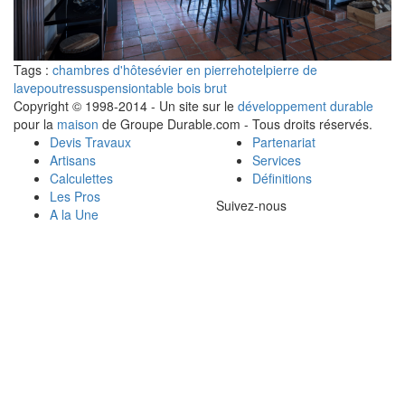
Tags :
chambres d'hôtes
évier en pierre
hotel
pierre de
lave
poutres
suspension
table bois brut
Copyright © 1998-2014 - Un site sur le
développement durable
pour la
maison
de Groupe Durable.com - Tous droits réservés.
Devis Travaux
Partenariat
Artisans
Services
Calculettes
Définitions
Les Pros
Suivez-nous
A la Une