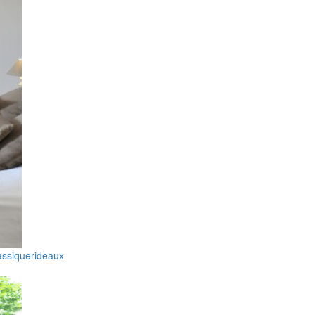
lassique
rideaux