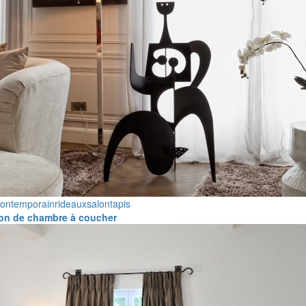
contemporain
rideaux
salon
tapis
on de chambre à coucher