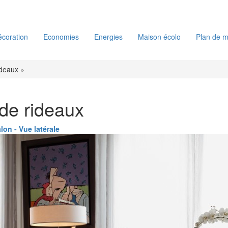
coration
Economies
Energies
Maison écolo
Plan de m
ideaux »
de rideaux
lon - Vue latérale