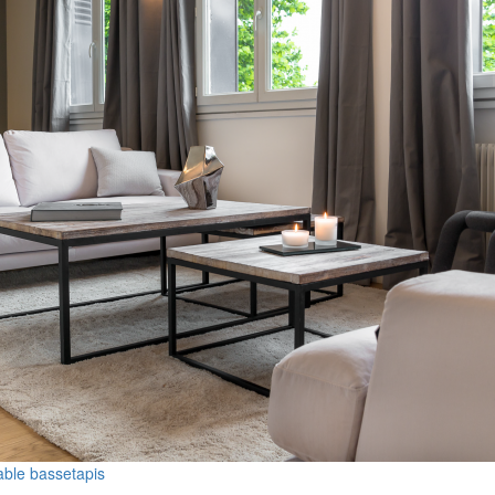
able basse
tapis