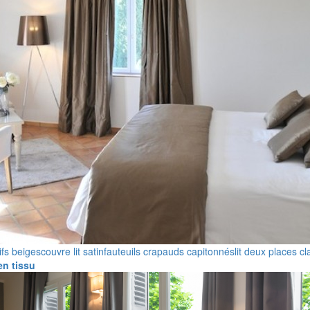
ifs beiges
couvre lit satin
fauteuils crapauds capitonnés
lit deux places c
n tissu