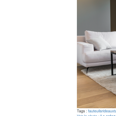
Tags :
fauteuils
rideaux
t