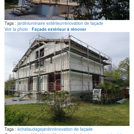
Tags :
jardin
luminaire extérieur
rénovation de façade
Voir la photo :
Façade extérieur à rénover
Tags :
échafaudage
jardin
rénovation de façade