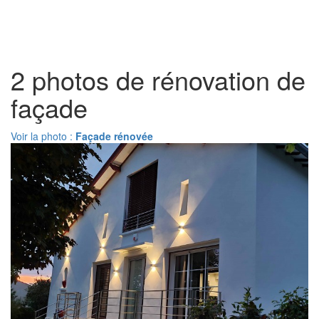
Toggl
naviga
2 photos de rénovation de
façade
Voir la photo :
Façade rénovée