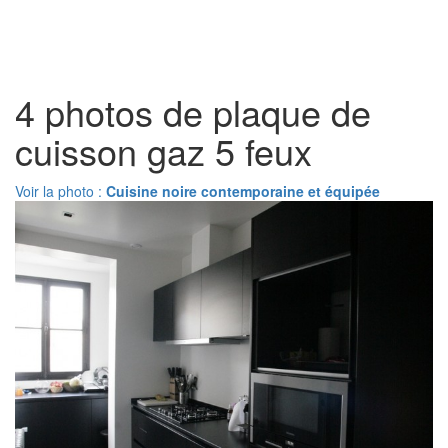
Toggl
naviga
4 photos de plaque de
cuisson gaz 5 feux
Voir la photo :
Cuisine noire contemporaine et équipée