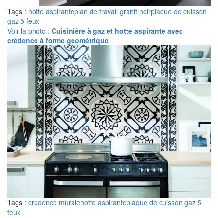
Tags :
hotte aspirante
plan de travail granit noir
plaque de cuisson
gaz 5 feux
Voir la photo :
Cuisinière à gaz et hotte aspirante avec
crédence à forme géométrique
Tags :
crédence murale
hotte aspirante
plaque de cuisson gaz 5
feux