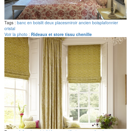
Tags :
banc en bois
lit deux places
miroir ancien bois
plafonnier
cristal
Voir la photo :
Rideaux et store tissu chenille