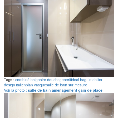
Tags :
combiné baignoire douche
geberit
ideal bagni
mobilier
design italien
plan vasque
salle de bain sur mesure
Voir la photo :
salle de bain aménagement gain de place