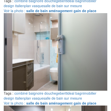
Tags :
combiné baignoire douche
geberit
ideal bagni
mobilier
design italien
plan vasque
salle de bain sur mesure
Voir la photo :
salle de bain aménagement gain de place
Tags :
combiné baignoire douche
geberit
ideal bagni
mobilier
design italien
plan vasque
salle de bain sur mesure
Voir la photo :
salle de bain aménagement gain de place