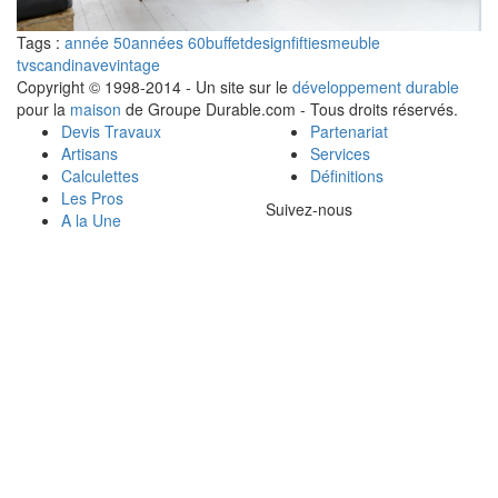
Tags :
année 50
années 60
buffet
design
fifties
meuble
tv
scandinave
vintage
Copyright © 1998-2014 - Un site sur le
développement durable
pour la
maison
de Groupe Durable.com - Tous droits réservés.
Devis Travaux
Partenariat
Artisans
Services
Calculettes
Définitions
Les Pros
Suivez-nous
A la Une