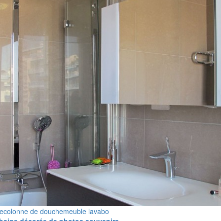
te
colonne de douche
meuble lavabo