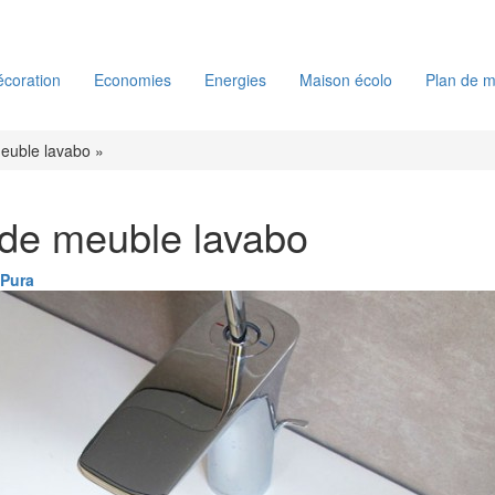
coration
Economies
Energies
Maison écolo
Plan de m
meuble lavabo »
 de meuble lavabo
 Pura