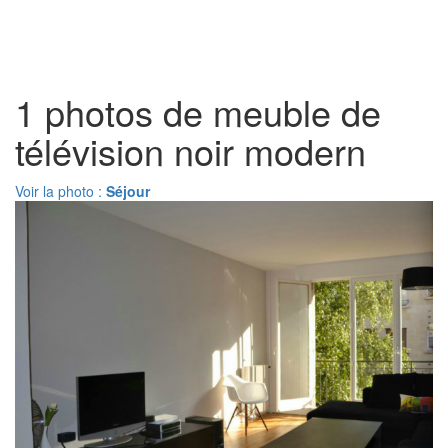
Toggl
naviga
1 photos de meuble de
télévision noir modern
Voir la photo :
Séjour