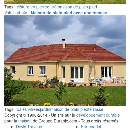
Tags :
clôture en pierre
entrée
maison de plain pied
Voir la photo :
Maison de plain pied avec une terasse
Tags :
baies vitrées
jardin
maison de plain pied
terrasse
Copyright © 1998-2014 - Un site sur le
développement durable
pour la
maison
de Groupe Durable.com - Tous droits réservés.
Devis Travaux
Partenariat