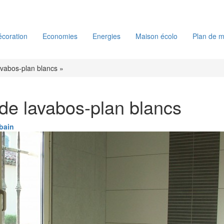
coration
Economies
Energies
Maison écolo
Plan de m
avabos-plan blancs »
de lavabos-plan blancs
 bain