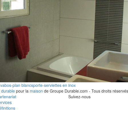
avabos-plan blancs
porte-serviettes en inox
 durable
pour la
maison
de Groupe Durable.com - Tous droits réservés
rtenariat
Suivez-nous
rvices
finitions