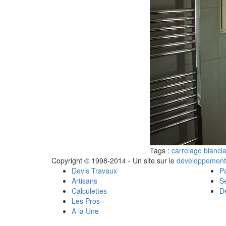
Tags :
carrelage blanc
l
Copyright © 1998-2014 - Un site sur le
développement
Devis Travaux
Pa
Artisans
Se
Calculettes
Dé
Les Pros
A la Une