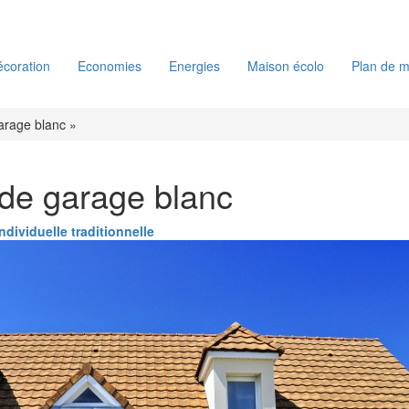
coration
Economies
Energies
Maison écolo
Plan de m
arage blanc »
 de garage blanc
ndividuelle traditionnelle