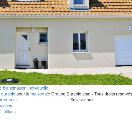
e blanc
maison individuelle
 durable
pour la
maison
de Groupe Durable.com - Tous droits réservés
rtenariat
Suivez-nous
rvices
finitions