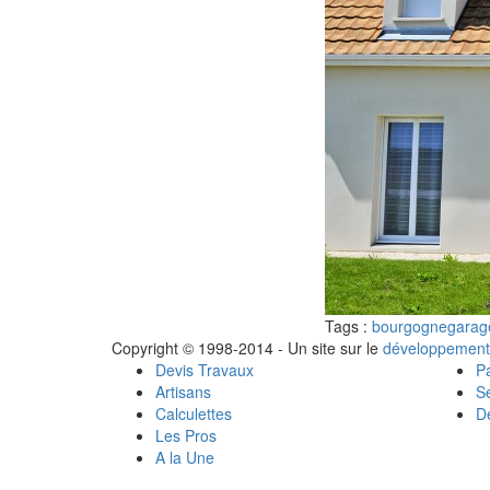
Tags :
bourgogne
garag
Copyright © 1998-2014 - Un site sur le
développement
Devis Travaux
Pa
Artisans
Se
Calculettes
Dé
Les Pros
A la Une