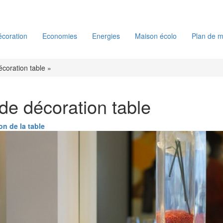
coration
Economies
Energies
Maison écolo
Plan de m
écoration table »
de décoration table
on de la table