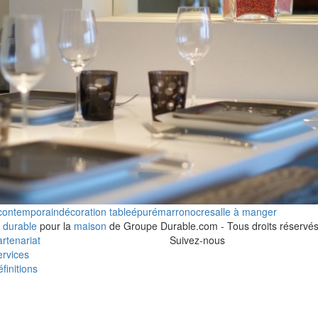
contemporain
décoration table
épuré
marron
ocre
salle à manger
 durable
pour la
maison
de Groupe Durable.com - Tous droits réservés
rtenariat
Suivez-nous
rvices
finitions